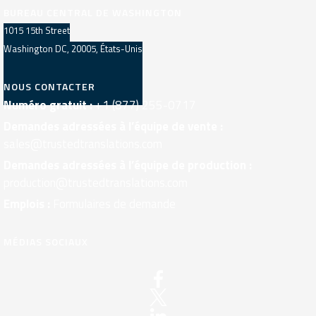
BUREAU CENTRAL DE WASHINGTON
1015 15th Street
Washington DC, 20005, États-Unis
NOUS CONTACTER
Numéro gratuit :
+1 (877) 255-0717
Demandes adressées à l’équipe de vente :
sales@trustedtranslations.com
Demandes adressées à l’équipe de production :
production@trustedtranslations.com
Emplois :
Formulaires de demande
MÉDIAS SOCIAUX