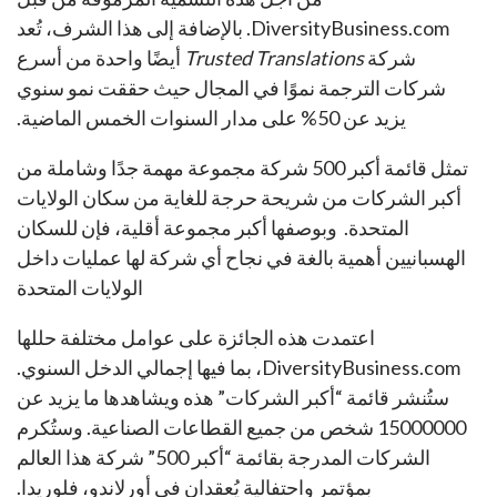
DiversityBusiness.com. بالإضافة إلى هذا الشرف، تُعد
شركة
Trusted Translations
أيضًا واحدة من أسرع
شركات الترجمة نموًا في المجال حيث حققت نمو سنوي
يزيد عن 50% على مدار السنوات الخمس الماضية.
تمثل قائمة أكبر 500 شركة مجموعة مهمة جدًا وشاملة من
أكبر الشركات من شريحة حرجة للغاية من سكان الولايات
المتحدة. وبوصفها أكبر مجموعة أقلية، فإن للسكان
الهسبانيين أهمية بالغة في نجاح أي شركة لها عمليات داخل
الولايات المتحدة
اعتمدت هذه الجائزة على عوامل مختلفة حللها
DiversityBusiness.com، بما فيها إجمالي الدخل السنوي.
ستُنشر قائمة “أكبر الشركات” هذه ويشاهدها ما يزيد عن
15000000 شخص من جميع القطاعات الصناعية. وستُكرم
الشركات المدرجة بقائمة “أكبر 500” شركة هذا العالم
بمؤتمر واحتفالية يُعقدان في أورلاندو، فلوريدا.