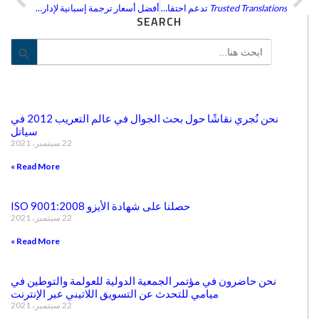
ext
Prev
Trusted Translations
تدعم احتفالية سانت جود
أفضل أسعار ترجمة إسبانية لإدارة الخدمات العامة
SEARCH
Search
utton
for:
نحن نُجري نقاشًا حول بحث الجوال في عالم التعريب 2012 في
سياتل
22 سبتمبر، 2021
Read More »
حصلنا على شهادة الأيزو ISO 9001:2008
22 سبتمبر، 2021
Read More »
نحن حاضرون في مؤتمر الجمعية الدولية للعولمة والتوطين في
ميامي للتحدث عن التسويق اللاتيني عبر الإنترنت
22 سبتمبر، 2021