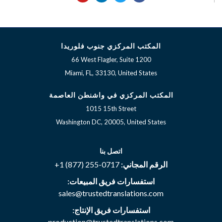
u
n
i
c
t
k
t
e
u
e
t
b
b
d
e
o
e
i
r
o
n
k
المكتب المركزي جنوب فلوريدا
66 West Flagler, Suite 1200
Miami, FL, 33130, United States
المكتب المركزي في واشنطن العاصمة
1015 15th Street
Washington DC, 20005, United States
اتصل بنا
الرقم المجاني:
+1 (877) 255-0717
استفسارات فريق المبيعات:
sales@trustedtranslations.com
استفسارات فريق الإنتاج:
production@trustedtranslations.com