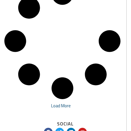
Load More
SOCIAL
F
T
L
Y