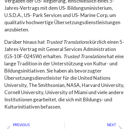
Vergaben der US- Regierung, einschließlich eines 5-
Jahres-Vertrags mit dem US- Bildungsministerium,
U.S.D.A., US- Park Services und US- Marine Corp, um
qualitativ hochwertige Übersetzungsdienstleistungen
anzubieten.
Darüber hinaus hat
Trusted Translations
kürzlich einen 5-
Jahres-Vertrag mit General Services Administration
(GS-10F-0245W) erhalten.
Trusted Translations
hat eine
lange Tradition in der Unterstützung von Kultur- und
Bildungsinitiativen. Sie haben als bevorzugter
Übersetzungsdienstleister für die United Nations
University, The Smithsonian, NASA, Harvard University,
Cornell University, University of Miami und viele andere
Institutionen gearbeitet, die sich mit Bildungs- und
Kulturinitiativen befassen.
Zurück
Näc
PREVIOUS
NEXT