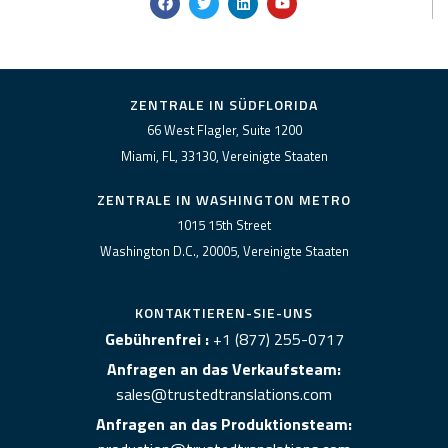
a
w
i
o
c
i
n
u
e
t
k
t
b
t
e
u
o
e
d
b
o
r
i
e
k
n
ZENTRALE IN SÜDFLORIDA
66 West Flagler, Suite 1200
Miami, FL, 33130, Vereinigte Staaten
ZENTRALE IN WASHINGTON METRO
1015 15th Street
Washington D.C., 20005, Vereinigte Staaten
KONTAKTIEREN-SIE-UNS
Gebührenfrei :
+1 (877) 255-0717
Anfragen an das Verkaufsteam:
sales@trustedtranslations.com
Anfragen an das Produktionsteam: