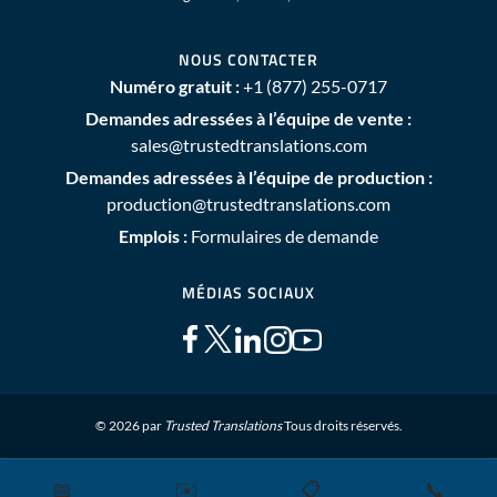
NOUS CONTACTER
Numéro gratuit :
+1 (877) 255-0717
Demandes adressées à l’équipe de vente :
sales@trustedtranslations.com
Demandes adressées à l’équipe de production :
production@trustedtranslations.com
Emplois :
Formulaires de demande
MÉDIAS SOCIAUX
© 2026 par
Trusted Translations
Tous droits réservés.
📅
✉️
📋
📞
Plan du site
Conditions générales
Politique de Confidentialité