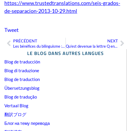
https://www.trustedtranslations.com/seis-grados-
de-separacion-2013-10-29.html
Tweet
PRÉCÉDENT
NEXT
Précédent
Sui
Les bénéfices du bilinguisme : Troisième partie
Qu’est devenue la lettre Q en turc ?
LE BLOG DANS AUTRES LANGUES
Blog de traducción
Blog di traduzione
Blog de traduction
Übersetzungsblog
Blog de tradução
Vertaal Blog
翻訳ブログ
Блог на тему перевода