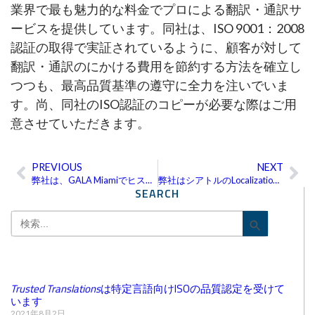
業界で最も魅力的な料金でプロによる翻訳・通訳サ
ービスを提供しています。同社は、ISO 9001：2008
認証の取得で実証されているように、顧客が対して
翻訳・通訳のにかける費用を節約する方法を確立し
つつも、最高品質基準の遵守に全力を注いでいま
す。尚、同社のISO認証のコピーが必要な際はご用
意させていただきます。
PREVIOUS
NEXT
Prev
Ne
弊社は、GALA Miamiでヒスパニック市場オンライン・マーケティングについて講演を行いました。
弊社はシアトルのLocalization World 2012でモバイル検索に関する討論を主導しました。
SEARCH
Search
Search Bu
for:
Trusted Translations
は特定言語向けISOの品質認定を受けて
います
2021年8月2日