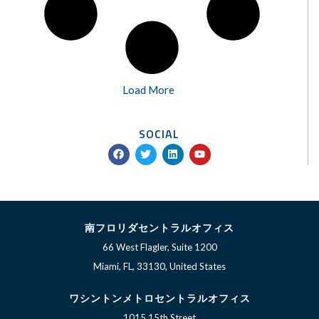
Load More
SOCIAL
F
T
L
Y
a
w
i
o
c
i
n
u
e
t
k
t
b
t
e
u
o
e
d
b
o
r
i
e
k
n
南フロリダセントラルオフィス
66 West Flagler, Suite 1200
Miami, FL, 33130, United States
ワシントンメトロセントラルオフィス
1015 15th Street