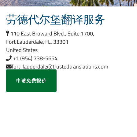
劳德代尔堡翻译服务
110 East Broward Blvd., Suite 1700,
Fort Lauderdale, FL, 33301
United States
+1 (954) 738-5654
fort-lauderdale@trustedtranslations.com
申请免费报价