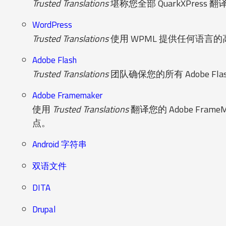
Trusted Translations
堪称您全部 QuarkXPr
WordPress
Trusted Translations
使用 WPML 提供任何语言的
Adobe Flash
Trusted Translations
团队确保您的所有 Adobe 
Adobe Framemaker
使用
Trusted Translations
翻译您的 Adobe F
点。
Android 字符串
双语文件
DITA
Drupal