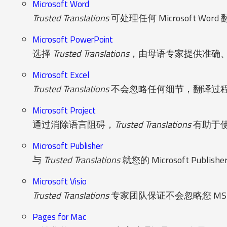
Microsoft Word
Trusted Translations
可处理任何 Microsoft W
Microsoft PowerPoint
选择
Trusted Translations
，由母语专家提供准确、及
Microsoft Excel
Trusted Translations
不会忽略任何细节，翻译过程中
Microsoft Project
通过消除语言阻碍，
Trusted Translations
有助于使您
Microsoft Publisher
与
Trusted Translations
就您的 Microsoft P
Microsoft Visio
Trusted Translations
专家团队保证不会忽略您 MS
Pages for Mac