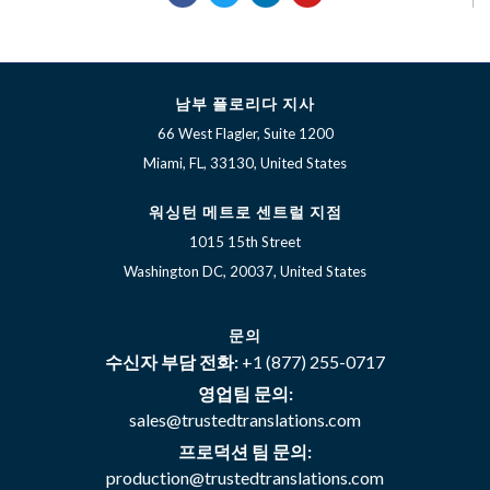
c
i
n
u
e
t
k
t
b
t
e
u
o
e
d
b
o
r
i
e
k
n
남부 플로리다 지사
66 West Flagler, Suite 1200
Miami, FL, 33130, United States
워싱턴 메트로 센트럴 지점
1015 15th Street
Washington DC, 20037, United States
문의
수신자 부담 전화:
+1 (877) 255-0717
영업팀 문의:
sales@trustedtranslations.com
프로덕션 팀 문의:
production@trustedtranslations.com