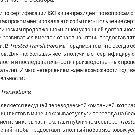
и по сертификации ISO вице-президент по вопросам 
 так прокомментировала это событие: «Получение сер
огическим продолжением нашей успешной деятельности
 развиваться вместе с отраслью, чтобы предоставля
и. В
Trusted Translations
мы гордимся тем, что всегда 
тов. Для нас большая честь получить от сертифициру
лости и последовательности производственных проце
ать лет. И мы с нетерпением ждем возможности подт
ельности».
 Translations
:
является ведущей переводческой компанией, которая
ингвистов в мире и оказывает услуги перевода на боле
иентами как в частном, так и публичном секторе,
Truste
ений, чтобы предоставить полный набор языковых ус