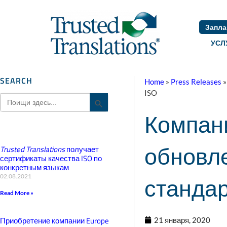
Запла
УСЛ
SEARCH
Home
»
Press Releases
ISO
Search
Search Button
for:
Компан
обновл
Trusted Translations
получает
сертификаты качества ISO по
конкретным языкам
стандар
02.08.2021
Read More »
Приобретение компании Europe
21 января, 2020