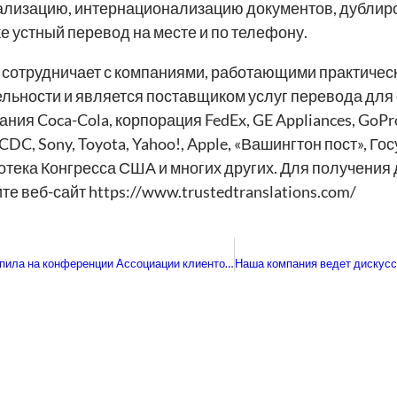
ализацию, интернационализацию документов, дублир
же устный перевод на месте и по телефону.
сотрудничает с компаниями, работающими практическ
ельности и является поставщиком услуг перевода дл
ния Coca-Cola, корпорация FedEx, GE Appliances, GoPr
CDC, Sony, Toyota, Yahoo!, Apple, «Вашингтон пост», 
отека Конгресса США и многих других. Для получени
е веб-сайт https://www.trustedtranslations.com/
Наша компания выступила на конференции Ассоциации клиентов и поставщиков услуг по глобализации и локализации (GALA) в Майами с докладом об онлайн-маркетинге в латиноамериканских странах