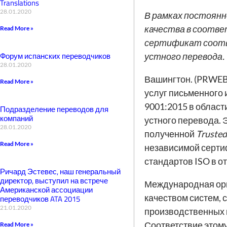
Translations
28.01.2020
В рамках постоян
качества в соотв
Read More »
сертификат соотве
Форум испанских переводчиков
устного перевода.
28.01.2020
Вашингтон. (PRWEB
Read More »
услуг письменного 
9001:2015 в област
Подразделение переводов для
компаний
устного перевода. 
28.01.2020
полученной
Trusted
Read More »
независимой серти
стандартов ISO в о
Ричард Эстевес, наш генеральный
директор, выступил на встрече
Международная орг
Американской ассоциации
качеством систем, 
переводчиков ATA 2015
21.01.2020
производственных п
Соответствие этом
Read More »