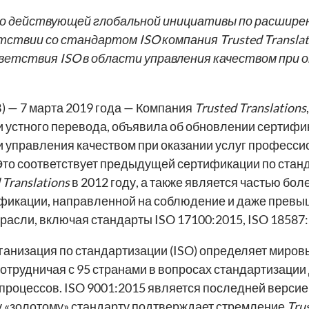
но действующей глобальной инициативы по расшир
етствии со стандартом ISO компания
Trusted Transla
тствия ISO в области управления качеством при ок
) — 7 марта 2019 года — Компания
Trusted Translations
и устного перевода, объявила об обновлении сертифи
и управления качеством при оказании услуг професси
Это соответствует предыдущей сертификации по станд
 Translations
в 2012 году, а также является частью бо
фикации, направленной на соблюдение и даже превы
трасли, включая стандарты ISO 17100:2015, ISO 18587:
анизация по стандартизации (ISO) определяет миров
сотрудничая с 95 странами в вопросах стандартизации
роцессов. ISO 9001:2015 является последней версией
у «золотому» стандарту подтверждает стремление
Tru