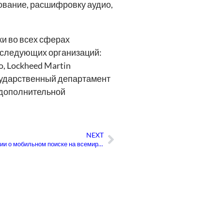
ование, расшифровку аудио,
и во всех сферах
я следующих организаций:
o, Lockheed Martin
Государственный департамент
я дополнительной
NEXT
Следующая
Наша компания ведет дискуссии о мобильном поиске на всемирной конференции по локализации 2012 в Сиэтле