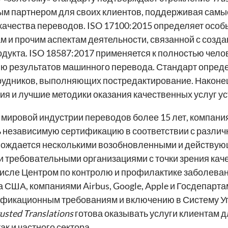
м партнером для своих клиентов, поддерживая самы
качества переводов. ISO 17100:2015 определяет осо
м и прочим аспектам деятельности, связанной с созд
дукта. ISO 18587:2017 применяется к полностью чело
 результатов машинного перевода. Стандарт определ
удников, выполняющих постредактирование. Наконец
я и лучшие методики оказания качественных услуг ус
 мировой индустрии переводов более 15 лет, компани
ь независимую сертификацию в соответствии с разли
овождается несколькими возобновленными и действую
 требовательными организациями с точки зрения кач
 числе Центром по контролю и профилактике заболев
а США, компаниями Airbus, Google, Apple и Госдепарт
ификационным требованиям и включению в Систему У
usted Translations
готова оказывать услуги клиентам д
ак и частного сектора.