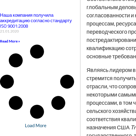
глобальным деловы
Наша компания получила
согласованности и 
аккредитацию согласно стандарту
процессам, ресурса
ISO 9001:2008
переводческого про
21.01.2020
постредактированию
Read More »
квалификацию сотр
основные требовани
Являясь лидером в
стремится получит
отрасли, что сопр
некоторыми самыми
процессами, в том
сельского хозяйств
соответствия квал
Load More
назначения США
Tr
государственного, т