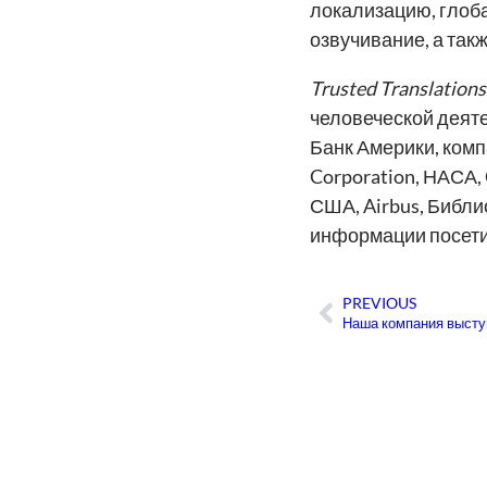
локализацию, глоб
озвучивание, а так
Trusted Translations
человеческой деят
Банк Америки, компа
Corporation, НАСА, 
США, Airbus, Библи
информации посетит
PREVIOUS
Пред