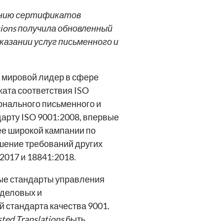
ению сертификатов
tions
получила обновленный
азании услуг письменного и
, мировой лидер в сфере
ката соответствия ISO
онального письменного и
арту ISO 9001:2008, впервые
лее широкой кампании по
шение требований других
2017 и 18841:2018.
ые стандарты управления
 деловых и
 стандарта качества 9001.
sted Translations
быть