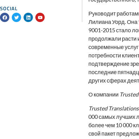
SOCIAL
Руководит работам
F
T
L
Y
a
w
i
o
Лилиана Уорд. Она
c
i
n
u
e
t
k
t
9001-2015 стало л
b
t
e
u
продолжали расти и
o
e
d
b
o
r
i
e
современные услуг
k
n
потребности клиен
подтверждение зре
последние пятнадц
других сферах деят
О компании
Trusted
Trusted Translations
000 самых лучших л
более чем 10 000 кл
свой пакет предлож