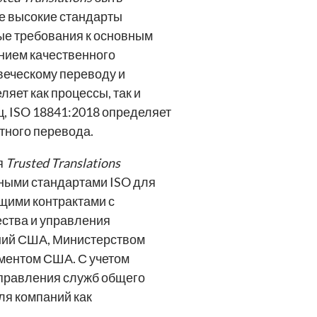
е высокие стандарты
бые требования к основным
анием качественного
веческому переводу и
яет как процессы, так и
, ISO 18841:2018 определяет
тного перевода.
я
Trusted Translations
чными стандартами ISO для
щими контрактами с
ества и управления
аний США, Министерством
аментом США. С учетом
правления служб общего
ля компаний как