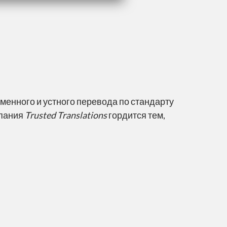
енного и устного перевода по стандарту
мпания
Trusted Translations
гордится тем,