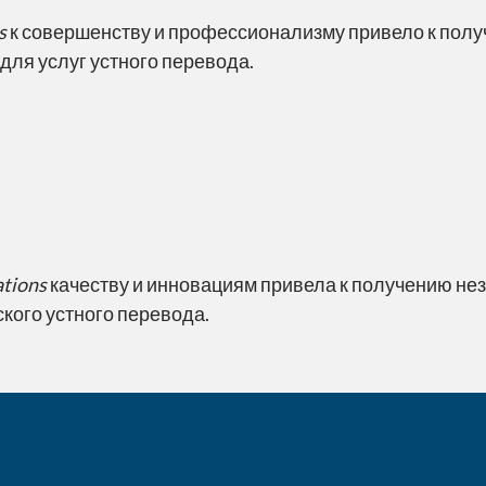
s
к совершенству и профессионализму привело к пол
для услуг устного перевода.
ations
качеству и инновациям привела к получению не
кого устного перевода.