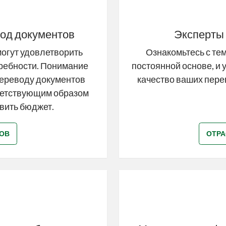
од документов
Эксперты 
огут удовлетворить
Ознакомьтесь с те
ребности. Понимание
постоянной основе, и 
переводу документов
качество ваших пере
ветствующим образом
вить бюджет.
ОВ
ОТРА