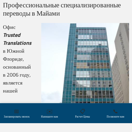
Профессиональные специализированные
переводы в Майами
Офис
Trusted
Translations
в Южной
Флориде,
основанный
в 2006 году,
является
нашей
📅
✉️
📋
📞
Запланировать звонок
Напишите нам
Расчет Цены
Позвоните нам