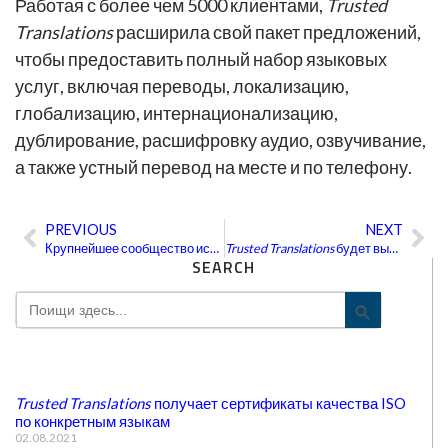
Работая с более чем 5000 клиентами,
Trusted
Translations
расширила свой пакет предложений,
чтобы предоставить полный набор языковых
услуг, включая переводы, локализацию,
глобализацию, интернационализацию,
дублирование, расшифровку аудио, озвучивание,
а также устный перевод на месте и по телефону.
PREVIOUS
NEXT
Пред
Сл
Крупнейшее сообщество испанских переводчиков
Trusted Translations
будет выполнять переводы через Google Helpouts
SEARCH
Search
Search Bu
for:
Trusted Translations
получает сертификаты качества ISO
по конкретным языкам
02.08.2021