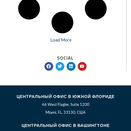
Load More
SOCIAL
F
T
L
Y
a
w
i
o
c
i
n
u
e
t
k
t
b
t
e
u
o
e
d
b
o
r
i
e
k
n
ЦЕНТРАЛЬНЫЙ ОФИС В ЮЖНОЙ ФЛОРИДЕ
66 West Flagler, Suite 1200
Miami, FL, 33130, США
ЦЕНТРАЛЬНЫЙ ОФИС В ВАШИНГТОНЕ