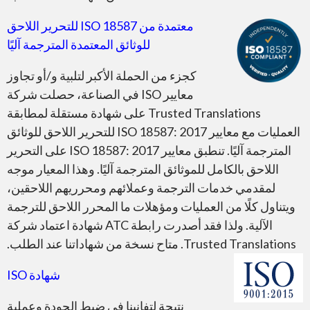
معتمدة من ISO 18587 للتحرير اللاحق
للوثائق المعتمدة المترجمة آليًا
كجزء من الحملة الأكبر لتلبية و/أو تجاوز
معايير ISO في الصناعة، حصلت شركة
Trusted Translations على شهادة مستقلة لمطابقة
العمليات مع معايير ISO 18587: 2017 للتحرير اللاحق للوثائق
المترجمة آليًا. تنطبق معايير ISO 18587: 2017 على التحرير
اللاحق بالكامل للموثائق المترجمة آليًا. وهذا المعيار موجه
لمقدمي خدمات الترجمة وعملائهم ومحرريهم اللاحقين،
ويتناول كلًا من العمليات ومؤهلات ما المحرر اللاحق للترجمة
الآلية. ولذا فقد أصدرت رابطة ATC شهادة اعتماد شركة
Trusted Translations. متاح نسخة من شهاداتنا عند الطلب.
شهادة ISO
نتيجة لتفانينا في ضبط الجودة وعملية