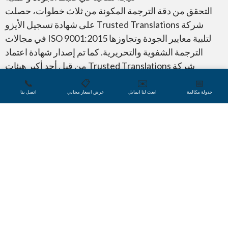
التحقق من دقة الترجمة المكونة من ثلاث خطوات، حصلت
شركة Trusted Translations على شهادة تسجيل الأيزو
لتلبية معايير الجودة وتجاوزها ISO 9001:2015 في مجالات
الترجمة الشفوية والتحريرية. كما تم إصدار شهادة اعتماد
شركة Trusted Translations من قِبل أحد أكبر هيئات
التسجيل المعتمدة لدى ANAB. متاح نسخة من شهادة
📞
📋
✉️
📅
التسجيل عند الطلب.
جدولة مكالمة
ابعث لنا ايمايل
عرض اسعار مجاني
اتصل بنا
هل تعلم؟
خبراء ترجمة المحاكم المعتمدين فيدراليًا