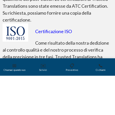
Translations sono state emesse da ATC Certification.
Su richiesta, possiamo fornire una copia della
certificazione.
Certificazione ISO
Come risultato della nostra dedizione
al controllo qualità e del nostro processo di verifica
della precisione in tre fasi, Trusted Translations ha
ricevuto un Certificato di registrazione per aver
📅
✉️
📋
📞
soddisfatto e superato gli standard ISO 9001:2015 nei
Chiamaci quando vuo
Scrivici
Preventivo
Ci chiami
campi dell’interpretariato e delle traduzioni. La
certificazione di Trusted Translations è stata emessa
da uno dei migliori enti indipendenti approvati ANAB.
Su richiesta, possiamo fornire una copia del certificato
di registrazione.