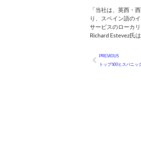
e
t
k
t
b
t
e
u
「当社は、英西・西
o
e
d
b
り、スペイン語のイ
o
r
i
e
k
n
サービスのローカリ
Richard Estev
Prev
PREVIOUS
トップ500ヒスパニッ