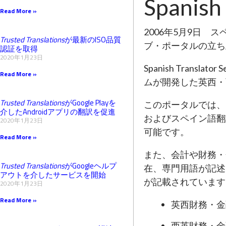
Spanish 
Read More »
2006年5月9日 
Trusted Translations
が最新のISO品質
ブ・ポータルの立ち上げを発
認証を取得
2020年1月23日
Spanish Translator
Read More »
ムが開発した英西・
Trusted Translations
がGoogle Playを
このポータルでは、
介したAndroidアプリの翻訳を促進
およびスペイン語翻
2020年1月23日
可能です。
Read More »
また、会計や財務・
Trusted Translations
がGoogleヘルプ
在、専門用語が記述
アウトを介したサービスを開始
が記載されています
2020年1月23日
Read More »
英西財務・金
西英財務・金