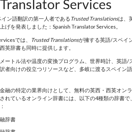
Translator Services
スペイン語翻訳の第一人者である
Trusted Translations
は、
表しました：Spanish Translator Services。
 Servicesでは、
Trusted Translations
が擁する英語/スペイ
西英辞書も同時に提供します。
メートル法や温度の変換プログラム、世界時計、英語/
訳者向けの役立つリソースなど、多岐に渡るスペイン
金融の特定の業界向けとして、無料の英西・西英オン
されているオンライン辞書には、以下の4種類の辞書で
：
融辞書
融辞書