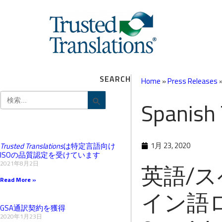
SEARCH
Home
»
Press Releases
Search
Search Button
Spanish 
for:
1月 23, 2020
Trusted Translations
は特定言語向け
ISOの品質認定を受けています
2021年8月2日
英語/
Read More »
イン語
GSA通訳契約を獲得
2020年1月23日