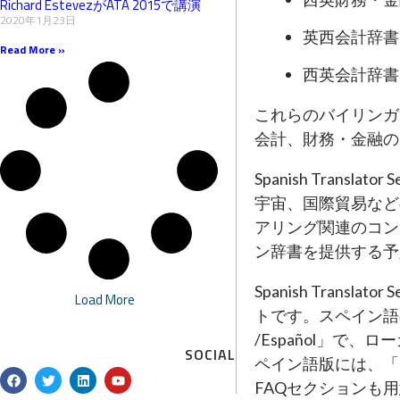
Richard EstevezがATA 2015で講演
2020年1月23日
英西会計辞書
Read More »
西英会計辞書
これらのバイリンガ
会計、財務・金融の
Spanish Tra
宇宙、国際貿易など
アリング関連のコン
ン辞書を提供する予
Spanish Tra
Load More
トです。スペイン語のサイトは
/Español」で、ロ
SOCIAL
ペイン語版には、「Pre
F
T
L
Y
a
w
i
o
FAQセクションも
c
i
n
u