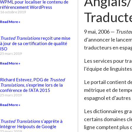
Anglais/
WPML pour localiser le contenu de
référencement WordPress
Traduct
16 octobre 2019
Read More »
9 mai, 2006 —
Truste
Trusted Translations
reçoit une mise
d’annoncer le lancem
à jour de sa certification de qualité
traducteurs en espag
ISO
25 mars 2019
Les services pour tr
Read More »
l’équipe de linguiste
Richard Estevez, PDG de
Trusted
Le portail contient 
Translations
, s’exprime lors de la
métrique et de tempér
conférence de l’ATA 2015
25 mars 2019
espagnol et d’autres 
Read More »
Les dictionnaires grat
certains domaines clé
Trusted Translations
s’apprête à
intégrer Helpouts de Google
ligne comptent plus d
25 mars 2019