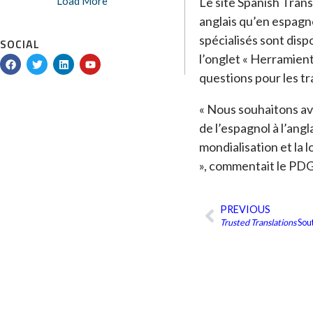
Le site Spanish Trans
Load More
anglais qu’en espagno
spécialisés sont dispo
SOCIAL
l’onglet « Herramient
F
T
L
Y
a
w
i
o
questions pour les t
c
i
n
u
e
t
k
t
b
t
e
u
« Nous souhaitons avoi
o
e
d
b
o
r
i
e
de l’espagnol à l’angl
k
n
mondialisation et la
», commentait le PD
PREVIOUS
Précédent
Trusted Translations
Sout