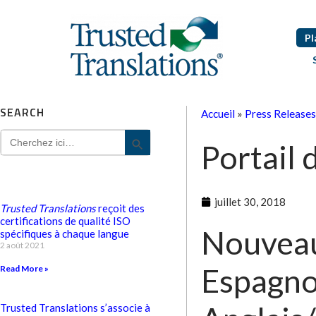
Pl
SEARCH
Accueil
»
Press Releases
Search
Search Button
Portail 
for:
juillet 30, 2018
Trusted Translations
reçoit des
certifications de qualité ISO
Nouveau 
spécifiques à chaque langue
2 août 2021
Espagno
Read More »
Trusted Translations s’associe à