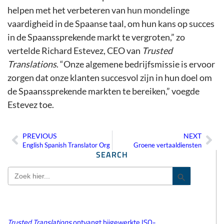
helpen met het verbeteren van hun mondelinge
vaardigheid in de Spaanse taal, om hun kans op succes
in de Spaanssprekende markt te vergroten,” zo
vertelde Richard Estevez, CEO van
Trusted
Translations
. “Onze algemene bedrijfsmissie is ervoor
zorgen dat onze klanten succesvol zijn in hun doel om
de Spaanssprekende markten te bereiken,” voegde
Estevez toe.
PREVIOUS
NEXT
Vorige
Vo
English Spanish Translator Org
Groene vertaaldiensten
SEARCH
Zoek
Zoekknop
naar:
Trusted Translations
ontvangt bijgewerkte ISO-