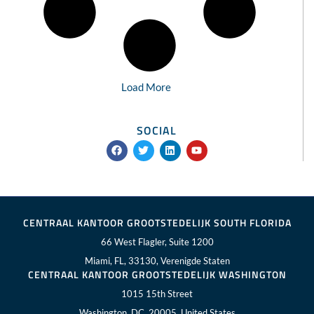
Load More
SOCIAL
F
T
L
Y
a
w
i
o
c
i
n
u
e
t
k
t
b
t
e
u
o
e
d
b
o
r
i
e
k
n
CENTRAAL KANTOOR GROOTSTEDELIJK SOUTH FLORIDA
66 West Flagler, Suite 1200
Miami, FL, 33130, Verenigde Staten
CENTRAAL KANTOOR GROOTSTEDELIJK WASHINGTON
1015 15th Street
Washington, DC, 20005, United States