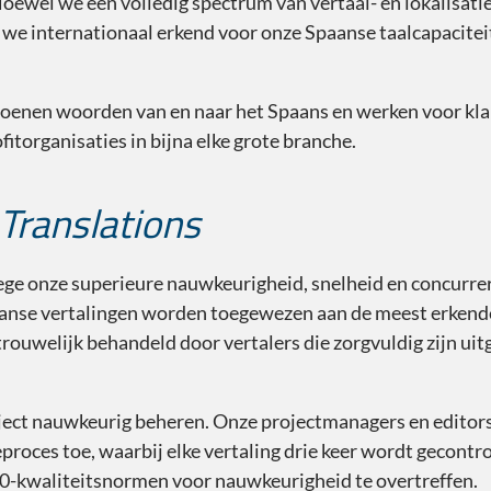
oewel we een volledig spectrum van vertaal- en lokalisatie
 we internationaal erkend voor onze Spaanse taalcapacitei
oenen woorden van en naar het Spaans en werken voor klan
torganisaties in bijna elke grote branche.
Translations
ge onze superieure nauwkeurigheid, snelheid en concurrere
anse vertalingen worden toegewezen aan de meest erkende
trouwelijk behandeld door vertalers die zorgvuldig zijn u
oject nauwkeurig beheren. Onze projectmanagers en editor
proces toe, waarbij elke vertaling drie keer wordt gecontr
00-kwaliteitsnormen voor nauwkeurigheid te overtreffen.