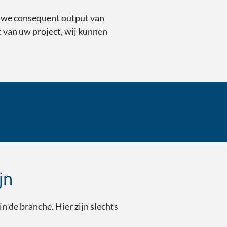
n we consequent output van
 van uw project, wij kunnen
Trusted Transla
jn
n de branche. Hier zijn slechts