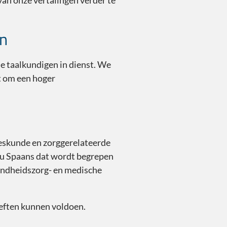
 van onze vertalingen verder te
en
 taalkundigen in dienst. We
at om een hoger
eeskunde en zorggerelateerde
eau Spaans dat wordt begrepen
ndheidszorg- en medische
eften kunnen voldoen.