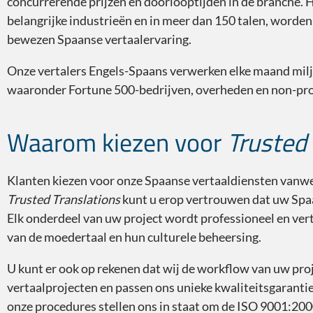
concurrerende prijzen en doorlooptijden in de branche. H
belangrijke industrieën en in meer dan 150 talen, worden
bewezen Spaanse vertaalervaring.
Onze vertalers Engels-Spaans verwerken elke maand milj
waaronder Fortune 500-bedrijven, overheden en non-profi
Waarom kiezen voor
Trusted 
Klanten kiezen voor onze Spaanse vertaaldiensten vanwe
Trusted Translations
kunt u erop vertrouwen dat uw Spa
Elk onderdeel van uw project wordt professioneel en ver
van de moedertaal en hun culturele beheersing.
U kunt er ook op rekenen dat wij de workflow van uw pr
vertaalprojecten en passen ons unieke kwaliteitsgarantie
onze procedures stellen ons in staat om de ISO 9001:20