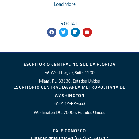
Load More
SOCIAL
F
T
L
Y
a
w
i
o
c
i
n
u
e
t
k
t
b
t
e
u
o
e
d
b
o
r
i
e
k
n
ESCRITÓRIO CENTRAL NO SUL DA FLÓRIDA
66 West Flagler, Suite 1200
Miami, FL, 33130, Estados Unidos
ESCRITÓRIO CENTRAL DA ÁREA METROPOLITANA DE
WASHINGTON
1015 15th Street
Washington DC, 20005, Estados Unidos
FALE CONOSCO
Ligação gratuita:
+1 (877) 255-0717