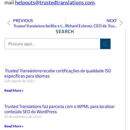
mail
helpouts@trustedtranslations.com
.
PREVIOUS
NEXT
Anterior
Pr
Trusted Translations
facilita a tradução de aplicativos Android por meio do Google Play
Richard Estevez, CEO da
Trusted Translations
SEARCH
Search
Search But
for:
Trusted Translations
recebe certificações de qualidade ISO
específicas para idiomas
2 de agosto de 2021
Read More »
Trusted Translations faz parceria com o WPML para localizar
conteúdo SEO do WordPress
25 de setembro de 2019
Read More »