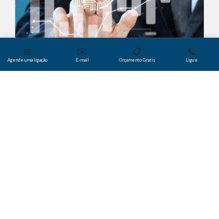
📅
✉️
📋
📞
Agende uma ligação
E-mail
Orçamento Gratis
Ligue
Você sabia?