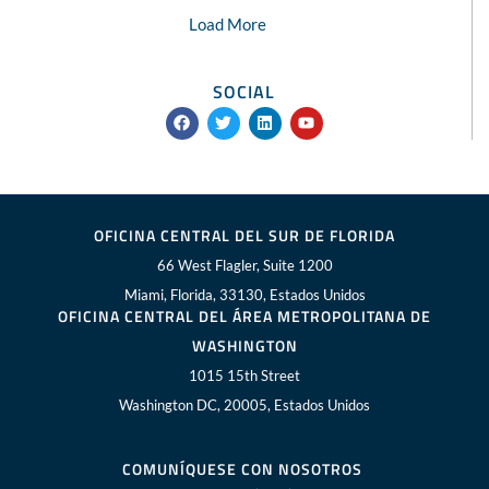
Load More
SOCIAL
F
T
L
Y
a
w
i
o
c
i
n
u
e
t
k
t
b
t
e
u
o
e
d
b
o
r
i
e
k
n
OFICINA CENTRAL DEL SUR DE FLORIDA
66 West Flagler, Suite 1200
Miami, Florida, 33130, Estados Unidos
OFICINA CENTRAL DEL ÁREA METROPOLITANA DE
WASHINGTON
1015 15th Street
Washington DC, 20005, Estados Unidos
COMUNÍQUESE CON NOSOTROS