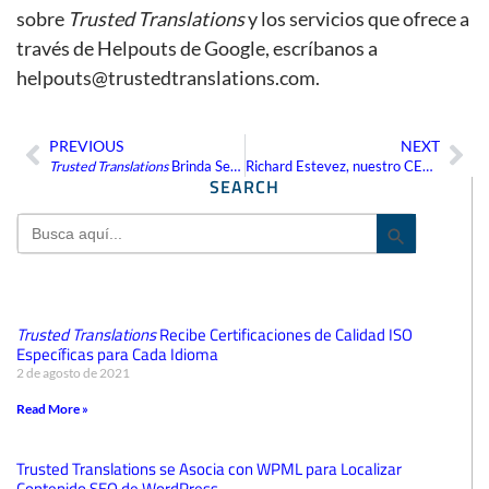
sobre
Trusted Translations
y los servicios que ofrece a
través de Helpouts de Google, escríbanos a
helpouts@trustedtranslations.com.
PREVIOUS
NEXT
Ant
Sig
Trusted Translations
Brinda Servicios de Traducción para Aplicaciones Android mediante Google Play
Richard Estevez, nuestro CEO, habla en ATA 2015
SEARCH
Search
Search But
for:
Trusted Translations
Recibe Certificaciones de Calidad ISO
Específicas para Cada Idioma
2 de agosto de 2021
Read More »
Trusted Translations se Asocia con WPML para Localizar
Contenido SEO de WordPress