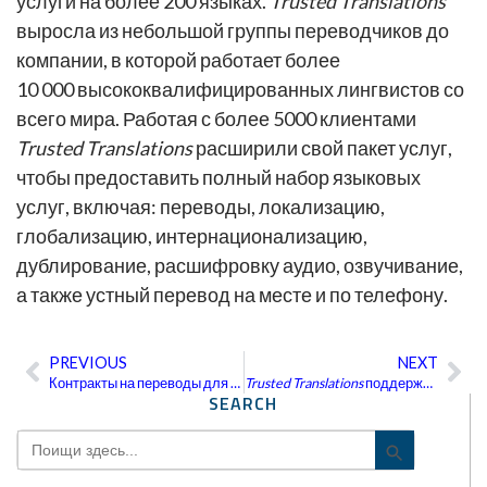
услуги на более 200 языках.
Trusted Translations
выросла из небольшой группы переводчиков до
компании, в которой работает более
10 000 высококвалифицированных лингвистов со
всего мира. Работая с более 5000 клиентами
Trusted Translations
расширили свой пакет услуг,
чтобы предоставить полный набор языковых
услуг, включая: переводы, локализацию,
глобализацию, интернационализацию,
дублирование, расшифровку аудио, озвучивание,
а также устный перевод на месте и по телефону.
PREVIOUS
NEXT
Пред
Сл
Контракты на переводы для государственных структур
Trusted Translations
поддерживает инициативу Научно-исследовательской педиатрической клиники святого Иуды
SEARCH
Search
Search Bu
for: