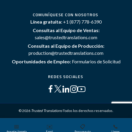
COMUNÍQUESE CON NOSOTROS
Línea gratuita:
+1 (877) 778-6390
Consultas al Equipo de Ventas:
sales@trustedtranslations.com
Consultas al Equipo de Producción:
production@trustedtranslations.com
Oportunidades de Empleo:
Formularios de Solicitud
REDES SOCIALES
© 2026
Trusted Translations
Todos los derechos reservados.
📅
✉️
📋
📞
Mapa del sitio
Términos y Condiciones
Política de privacidad
Agendar llamada
Email
Presupuesto
Llamar