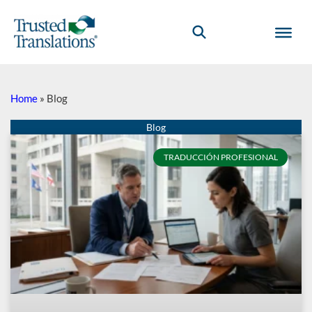
Home
»
Blog
Página
Página
Página
Página
Página
Página
Página
Página
Página
Página
TRADUCCIÓN PROFESIONAL