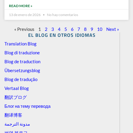
READ MORE »
13 de enero de 2026
No hay comentarios
« Previous
1
2
3
4
5
6
7
8
9
10
Next »
EL BLOG EN OTROS IDIOMAS
Translation Blog
Blog di traduzione
Blog de traduction
Übersetzungsblog
Blog de tradução
Vertaal Blog
翻訳ブログ
Блог на тему перевода
翻译博客
مدونة الترجمة
번역 블로그