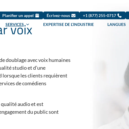
Planifier un appel
Écrivez-nous
+1 (877) 255-0717
r voix
SERVICES
EXPERTISE DE L’INDUSTRIE
LANGUES
 de doublage avec voix humaines
alité studio et d’une
d lorsque les clients requièrent
services de comédiens
qualité audio et est
l’engagement du public sont