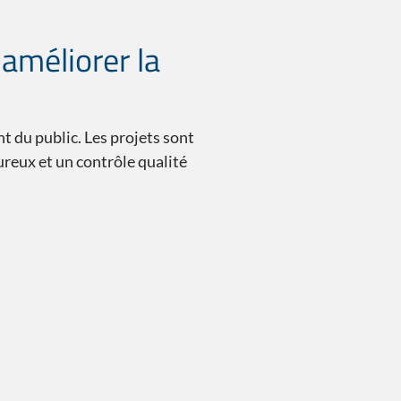
Le doublage av
améliorer la
 du public. Les projets sont
ureux et un contrôle qualité