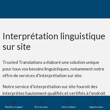
Le saviez-vous ?
Interprétation linguistique
sur site
Trusted Translations a élaboré une solution unique
pour tous vos besoins linguistiques, notamment notre
offre de services d’interprétation sur site.
Notre service d’interprétation sur site fournit des
interprètes hautement qualifiés et certifiés à l’endroit
de votre choix pour traduire verbalement vos
📅
✉️
📋
📞
interventions d’une langue à l’autre. Grâce à l’expertise
Planifier un appel
Écrivez-nous
Devis Gratuit
Appelez-nous