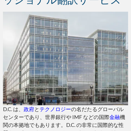
D.C. は、
政府
と
テクノロジー
の名だたるグローバル
センターであり、世界銀行や IMF などの国際
金融
機
関の本拠地でもあります。D.C. の非常に国際的な性