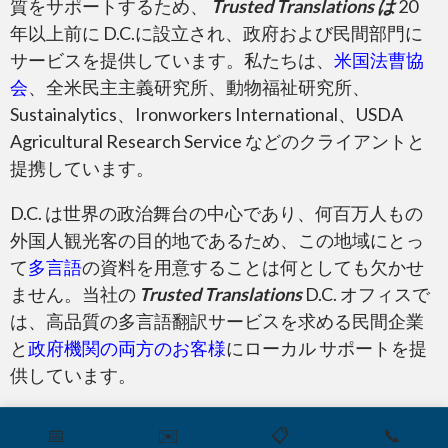
質をサポートするため、
Trusted Translations は
20
年以上前に D.C.に設立され、政府および民間部門に
サービスを提供しています。私たちは、
米国法曹協
会
、全米民主主義研究所、動物福祉研究所、
Sustainalytics、Ironworkers International、USDA
Agricultural Research Service などのクライアントと
提携しています。
D.C. は世界の政治舞台の中心であり、何百万人もの
外国人観光客の目的地であるため、この地域にとっ
て
多言語
の資料を用意することは何としても欠かせ
ません。当社の
Trusted Translations
D.C. オフィスで
は、高品質の多言語翻訳サービスを求める民間企業
と
政府機関の両方のお客様
にローカル サポートを提
供しています。
📅
✉️
📋
📞