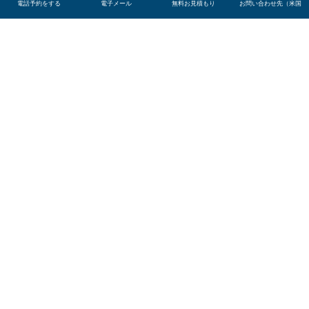
ワシントンD.C.について
電話予約をする
電子メール
無料お見積もり
お問い合わせ先（米国
ワシントン D.C.、または単に D.C. は、米国の首都で
あり、国内および外国の政治の中心地です。ワシン
トン大都市圏は、コロンビア特別区と、メリーラン
ド州、バージニア州、ウェスト バージニア州の一部
で構成され、総人口は 600 万人を超え、国内 10 大都
市の 1 つとなっています。D.C. は、国内外の多くの
重要な政府機関や組織の本拠地であり、世界政策と
国際関係の中心でもあります。