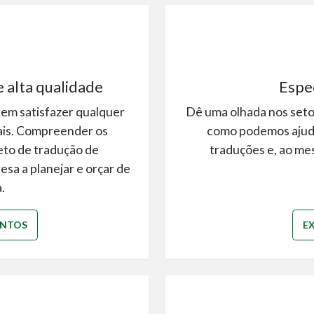
 alta qualidade
Espec
dem satisfazer qualquer
Dê uma olhada nos set
ais. Compreender os
como podemos ajudá-
eto de tradução de
traduções e, ao me
sa a planejar e orçar de
.
ENTOS
E