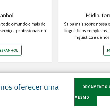
panhol
Mídia, for
m todo o mundo e mais de
Saiba mais sobre nossa 
serviços profissionais no
linguísticos complexos, 
linguística e de no
 ESPANHOL
M
emos oferecer uma
ORÇAMENTO 
MESMO