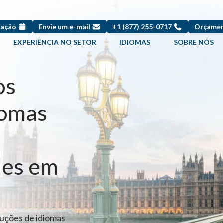
gação
Envie um e-mail
+1 (877) 255-0717
Orçamen
EXPERIÊNCIA NO SETOR
IDIOMAS
SOBRE NÓS
os
iomas
des em
luções de idiomas