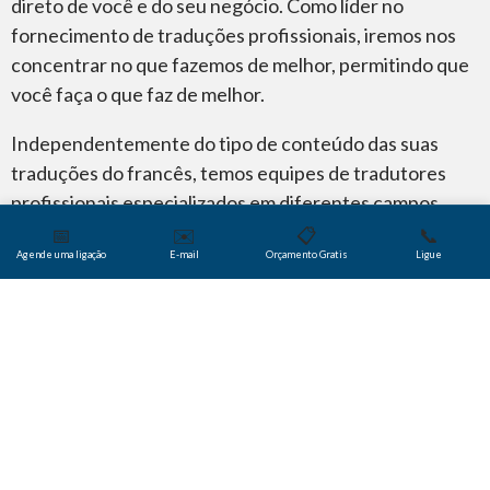
direto de você e do seu negócio. Como líder no
fornecimento de traduções profissionais, iremos nos
concentrar no que fazemos de melhor, permitindo que
você faça o que faz de melhor.
Independentemente do tipo de conteúdo das suas
traduções do francês, temos equipes de tradutores
profissionais especializados em diferentes campos.
Isso inclui experiência nas seguintes áreas: finanças,
📅
✉️
📋
📞
Agende uma ligação
E-mail
Orçamento Gratis
Ligue
TI, vendas, marketing, mídia, direito, viagens, software,
comunicações ao consumidor, negócios,
telecomunicações, corporativa, técnica, relações
públicas, medicina e serviços de saúde, governo,
seguros e literatura.