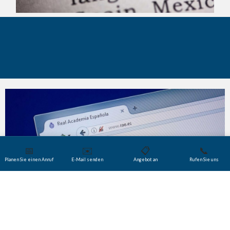
Wussten Sie schon?
📅
✉️
📋
📞
Planen Sie einen Anruf
E-Mail senden
Angebot an
Rufen Sie uns