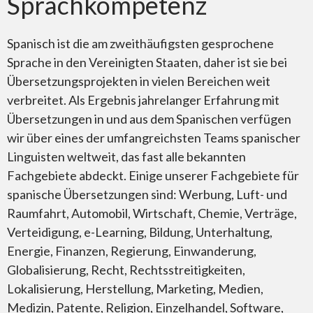
Sprachkompetenz
Übersetzung in die und aus der spanischen Sprache
Spanisch ist die am zweithäufigsten gesprochene
Sprache in den Vereinigten Staaten, daher ist sie bei
Übersetzungsprojekten in vielen Bereichen weit
verbreitet. Als Ergebnis jahrelanger Erfahrung mit
Übersetzungen in und aus dem Spanischen verfügen
Aus dem Englischen ins Spanische
wir über eines der umfangreichsten Teams spanischer
Linguisten weltweit, das fast alle bekannten
Fachgebiete abdeckt. Einige unserer Fachgebiete für
spanische Übersetzungen sind: Werbung, Luft- und
Raumfahrt, Automobil, Wirtschaft, Chemie, Verträge,
Spanischübersetzer
Verteidigung, e-Learning, Bildung, Unterhaltung,
Energie, Finanzen, Regierung, Einwanderung,
Globalisierung, Recht, Rechtsstreitigkeiten,
Lokalisierung, Herstellung, Marketing, Medien,
Medizin, Patente, Religion, Einzelhandel, Software,
Merkmale des Spanischen