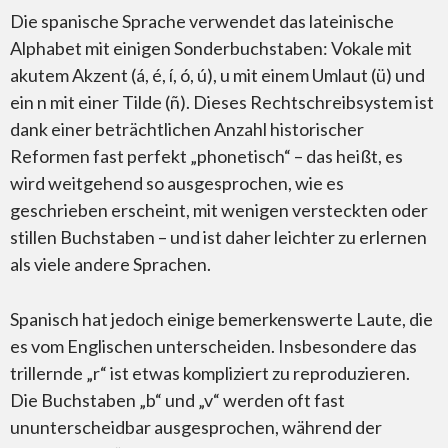
Die spanische Sprache verwendet das lateinische
Alphabet mit einigen Sonderbuchstaben: Vokale mit
akutem Akzent (á, é, í, ó, ú), u mit einem Umlaut (ü) und
ein n mit einer Tilde (ñ). Dieses Rechtschreibsystem ist
dank einer beträchtlichen Anzahl historischer
Aus dem Englischen ins Spanische
Reformen fast perfekt „phonetisch“ – das heißt, es
wird weitgehend so ausgesprochen, wie es
geschrieben erscheint, mit wenigen versteckten oder
stillen Buchstaben – und ist daher leichter zu erlernen
als viele andere Sprachen.
Spanischübersetzer
Spanisch hat jedoch einige bemerkenswerte Laute, die
es vom Englischen unterscheiden. Insbesondere das
trillernde „r“ ist etwas kompliziert zu reproduzieren.
Die Buchstaben „b“ und „v“ werden oft fast
Merkmale des Spanischen
ununterscheidbar ausgesprochen, während der