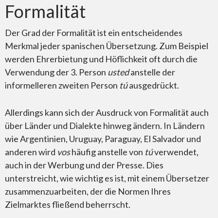
Formalität
Der Grad der Formalität ist ein entscheidendes
Merkmal jeder spanischen Übersetzung. Zum Beispiel
werden Ehrerbietung und Höflichkeit oft durch die
Verwendung der 3. Person
usted
anstelle der
informelleren zweiten Person
t
ú
ausgedrückt.
Allerdings kann sich der Ausdruck von Formalität auch
über Länder und Dialekte hinweg ändern. In Ländern
wie Argentinien, Uruguay, Paraguay, El Salvador und
anderen wird
vos
häufig anstelle von
t
ú
verwendet,
auch in der Werbung und der Presse. Dies
unterstreicht, wie wichtig es ist, mit einem Übersetzer
zusammenzuarbeiten, der die Normen Ihres
Zielmarktes fließend beherrscht.