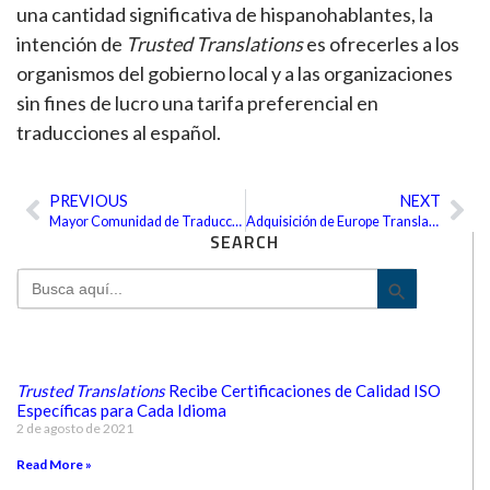
una cantidad significativa de hispanohablantes, la
intención de
Trusted Translations
es ofrecerles a los
organismos del gobierno local y a las organizaciones
sin fines de lucro una tarifa preferencial en
traducciones al español.
PREVIOUS
NEXT
Ant
Sig
Mayor Comunidad de Traducción
Adquisición de Europe Translations
SEARCH
Search
Search Bu
for:
Trusted Translations
Recibe Certificaciones de Calidad ISO
Específicas para Cada Idioma
2 de agosto de 2021
Read More »