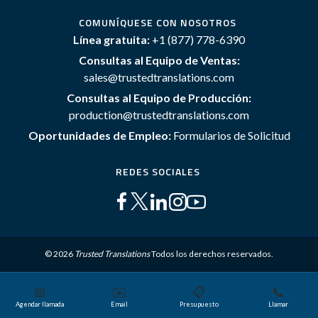
COMUNÍQUESE CON NOSOTROS
Línea gratuita:
+1 (877) 778-6390
Consultas al Equipo de Ventas:
sales@trustedtranslations.com
Consultas al Equipo de Producción:
production@trustedtranslations.com
Oportunidades de Empleo:
Formularios de Solicitud
REDES SOCIALES
© 2026
Trusted Translations
Todos los derechos reservados.
📅
✉️
📋
📞
Mapa del sitio
Términos y Condiciones
Política de privacidad
Agendar llamada
Email
Presupuesto
Llamar