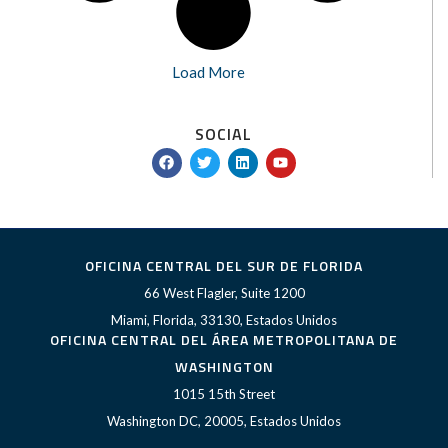
Load More
SOCIAL
F
T
L
Y
a
w
i
o
c
i
n
u
e
t
k
t
b
t
e
u
o
e
d
b
o
r
i
e
k
n
OFICINA CENTRAL DEL SUR DE FLORIDA
66 West Flagler, Suite 1200
Miami, Florida, 33130, Estados Unidos
OFICINA CENTRAL DEL ÁREA METROPOLITANA DE
WASHINGTON
1015 15th Street
Washington DC, 20005, Estados Unidos