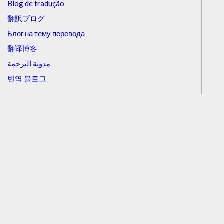
Blog de tradução
翻訳ブログ
Блог на тему перевода
翻译博客
مدونة الترجمة
번역 블로그