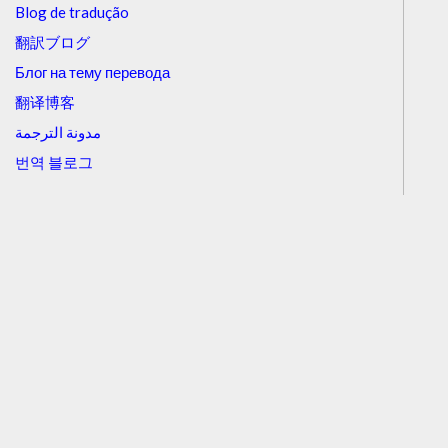
Blog de tradução
翻訳ブログ
Блог на тему перевода
翻译博客
مدونة الترجمة
번역 블로그