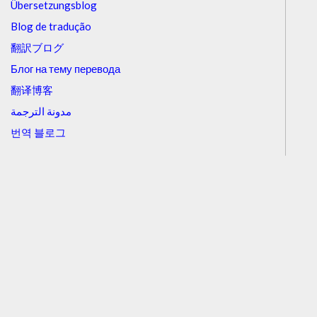
Übersetzungsblog
Blog de tradução
翻訳ブログ
Блог на тему перевода
翻译博客
مدونة الترجمة
번역 블로그