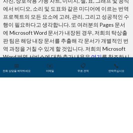
사진, 상호작용 가능 차트, 이미지, 셀, 표, 그래프 및 공식
Microsoft Word
에서 비디오, 소리 및 도표와 같은 미디어에 이르는 번역
프로젝트의 모든 요소에 고려, 관리, 그리고 성공적인 수
행이 필요하다고 생각합니다. 또 여러분의 Pages 문서
에 Microsoft Word 문서가 내장된 경우, 저희의 탁상출
판 팀은 해당 내장 문서를 추출해 각 문서가 개별적인 번
역 과정을 거칠 수 있게 할 것입니다. 저희의 Microsoft
Word 번역 서비스에 대한 추가 내용은
여기
를 참조하시
Microsoft PowerPoint (파워포인트)
기 바랍니다. 본사의 번역가와 탁상출판 전문 팀은 전문
📅
✉️
📋
📞
전화 상담을 예약하세요
이메일
무료 견적
연락주십시오
적인 번역을 마쳤을 뿐만이 아니라 바로 사용할 수 있게
Pages 문서의 모든 요소가 완벽하게 통합된 상태로 최
종 결과물을 전달합니다. 추가로 요청 시 여러분의 디자
인 팀과 함께 일할 수 있습니다. 저희는 아무리 복잡한
Microsoft Excel
Pages 번역 프로젝트도 크기에 상관없이 전부 다룰 수
있으며, 전문적인 번역과 능숙한 디자인이 완료된
Pages 문서를 제공해 드립니다.