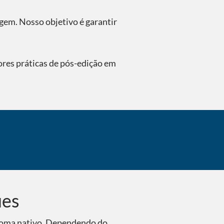
gem. Nosso objetivo é garantir
res práticas de pós-edição em
A dublagem aju
ues
idioma nativo. Dependendo do