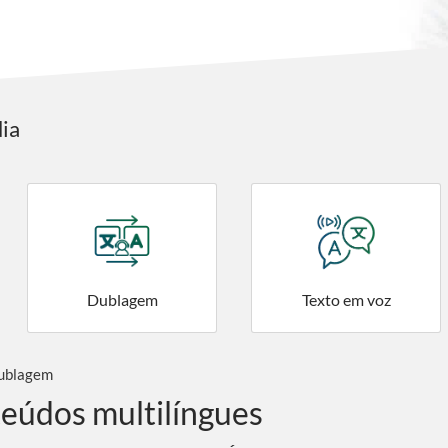
ia
Dublagem
Texto em voz
dublagem
teúdos multilíngues