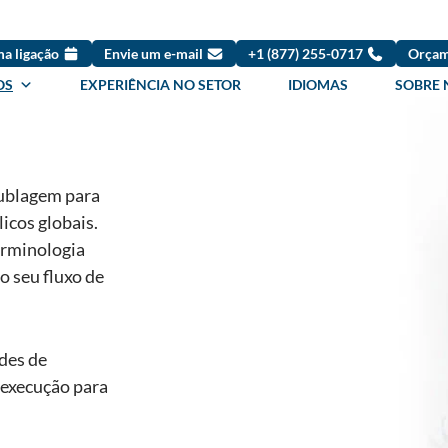
a ligação
Envie um e-mail
+1 (877) 255-0717
Orçam
OS
EXPERIÊNCIA NO SETOR
IDIOMAS
SOBRE 
dublagem para
licos globais.
erminologia
o seu fluxo de
des de
a execução para