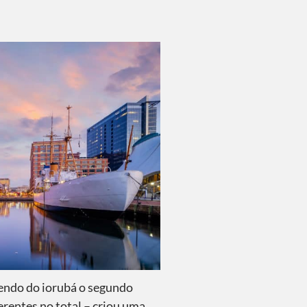
A cidade de Bal
endo do iorubá o segundo
erentes no total – criou uma