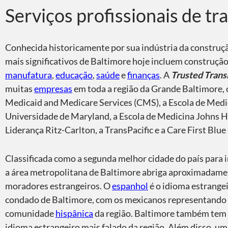
Você sabia?
Serviços profissionais de t
Conhecida historicamente por sua indústria da construçã
mais significativos de Baltimore hoje incluem construção
manufatura
,
educação
,
saúde
e
finanças
. A
Trusted Trans
muitas
empresas
em toda a região da Grande Baltimore, 
Medicaid and Medicare Services (CMS), a Escola de Medi
Universidade de Maryland, a Escola de Medicina Johns H
Liderança Ritz-Carlton, a TransPacific e a Care First Blue
Classificada como a segunda melhor cidade do país para 
a área metropolitana de Baltimore abriga aproximadame
moradores estrangeiros. O
espanhol
é o idioma estrangei
condado de Baltimore, com os mexicanos representando 
comunidade
hispânica
da região. Baltimore também tem 
idioma estrangeiro mais falado da região. Além disso, um