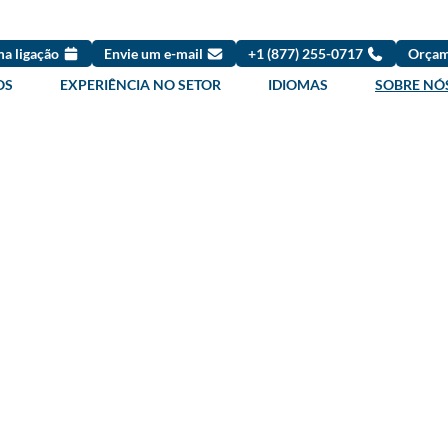
a ligação
Envie um e-mail
+1 (877) 255-0717
Orçam
OS
EXPERIÊNCIA NO SETOR
IDIOMAS
SOBRE NÓ