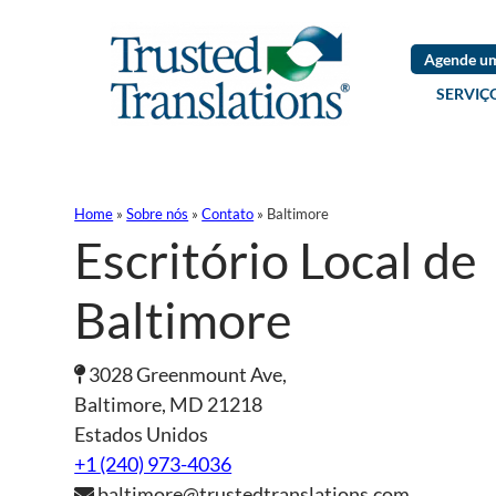
Agende um
SERVIÇ
Home
»
Sobre nós
»
Contato
»
Baltimore
Escritório Local de
Baltimore
3028 Greenmount Ave,
Baltimore, MD 21218
Estados Unidos
+1
(240) 973-4036
baltimore@trustedtranslations.com