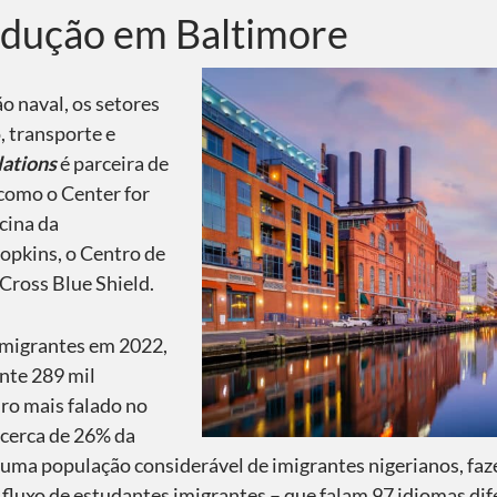
radução em Baltimore
o naval, os setores
, transporte e
lations
é parceira de
como o Center for
cina da
opkins, o Centro de
 Cross Blue Shield.
imigrantes em 2022,
nte 289 mil
ro mais falado no
cerca de 26% da
uma população considerável de imigrantes nigerianos, faz
 fluxo de estudantes imigrantes – que falam 97 idiomas dif