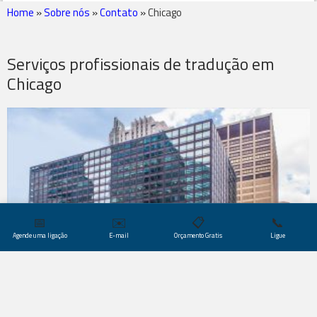
Home
»
Sobre nós
»
Contato
»
Chicago
Serviços profissionais de tradução em
Chicago
📅
✉️
📋
📞
Agende uma ligação
E-mail
Orçamento Gratis
Ligue