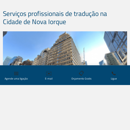
Serviços profissionais de tradução na
Cidade de Nova Iorque
📅
✉️
📋
📞
Agende uma ligação
E-mail
Orçamento Gratis
Ligue
A Cidade de Nova Iorque abriga diversas empresas da
Fortune 500 e
grandes multinacionais
, com um cenário
empresarial particularmente próspero nos setores
financeiro
e
jurídico
. Como prestadora de serviços