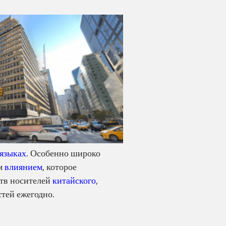
 языках
. Особенно широко
им
влиянием
, которое
ств носителей
китайского
,
тей ежегодно.