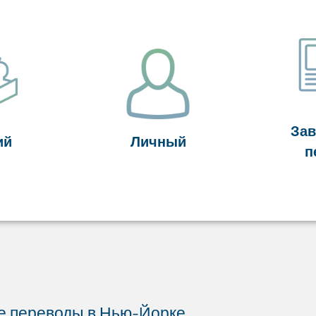
За
ий
Личный
п
 переводы в Нью-Йорке