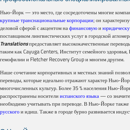
Нью-Йорк — это место, где сосредоточены многие компан
крупные транснациональные корпорации
; он характериз
деловой сферой с акцентом на
финансовую
и
юридическ
поставщиком лингвистических услуг в городской аглом
Translations
предоставляет высококачественные перевод
таким как Cayuga Centers, Институт семейного здоровья
гемофилии и Fletcher Recovery Group и многим другим.
Наше сочетание корпоративных и местных знаний позвол
переводы, которые идеально отражают характер Нью-Йорк
многочисленных культур. Более 35 % населения Нью-Йорка
распространены носители
испанского языка
— со значит
необходимо учитывать при переводе. В Нью-Йорке также
русского
и идиш. Также в городе бурно развивается инду