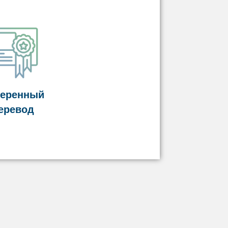
веренный
еревод