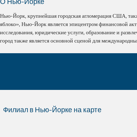
О Нью-Йорке
Нью-Йорк, крупнейшая городская агломерация США, так
яблоко», Нью-Йорк является эпицентром финансовой акти
исследования, юридические услуги, образование и развл
город также является основной сценой для международны
Знаете ли вы, что...?
Филиал в Нью-Йорке на карте