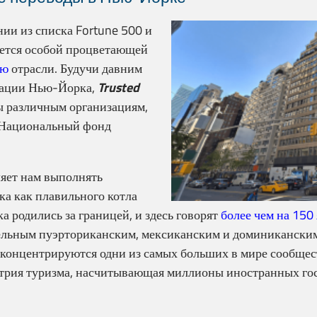
ии из списка Fortune 500 и
уется особой процветающей
ую
отрасли. Будучи давним
ерации Нью-Йорка,
Trusted
ы различным организациям,
, Национальный фонд
яет нам выполнять
а как плавильного котла
 родились за границей, и здесь говорят
более чем на 150
ельным пуэрториканским, мексиканским и доминиканск
 концентрируются одни из самых больших в мире сообще
стрия туризма, насчитывающая миллионы иностранных гос