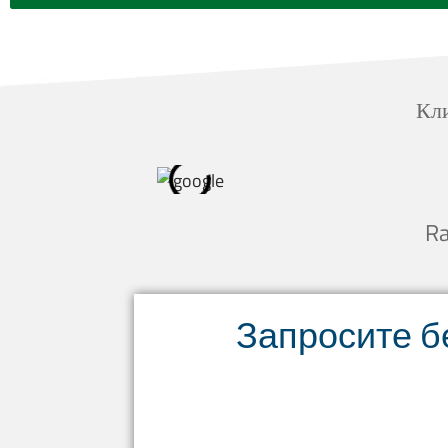
Кли
Ra
Запросите б