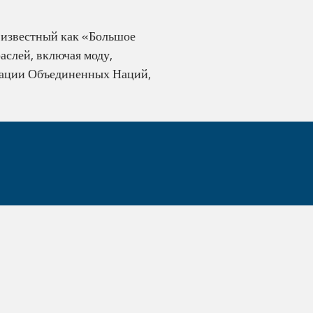
 известный как «Большое
аслей, включая моду,
изации Объединенных Наций,
Наши команды