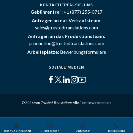
KONTAKTIEREN-SIE-UNS
Gebührenfrei :
+1 (877) 255-0717
Anfragen an das Verkaufsteam:
sales@trustedtranslations.com
Anfragen an das Produktionsteam:
production@trustedtranslations.com
Arbeitsplätze:
Bewerbungsformulare
SOZIALE MEDIEN
© 2026 von
Trusted Translations
Alle Rechte vorbehalten.
Seitenverzeichnis
Allgemeine Geschäftsbedingungen
📅
✉️
📋
📞
Datenschutz-Richtlinie
Planen Sie einen Anruf
E-Mail senden
Angebot an
Rufen Sie uns