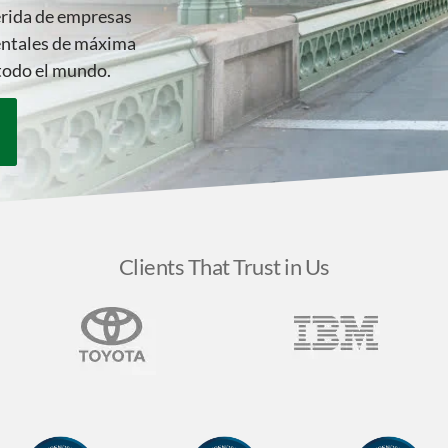
ferida de empresas
entales de máxima
todo el mundo.
Clients That Trust in Us
emberships —
Trusted Transla