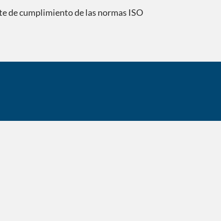
ente de cumplimiento de las normas ISO
Traducimos p