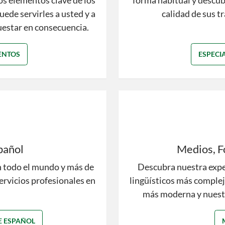
os elementos clave de los
forma habitual y descu
ede servirles a usted y a
calidad de sus 
uestar en consecuencia.
ENTOS
ESPECI
pañol
Medios, F
n todo el mundo y más de
Descubra nuestra expe
ervicios profesionales en
lingüísticos más complejo
más moderna y nuestr
E ESPAÑOL