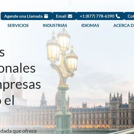
Agende una Llamada
Email
+1 (877) 778-6390
Cot
SERVICIOS
INDUSTRIAS
IDIOMAS
ACERCA D
s
ionales
mpresas
 el
idada que ofrece