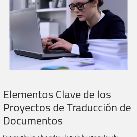
Transcreación
Elementos Clave de los
Subtítulos y CART
Proyectos de Traducción de
Documentos
Comprender los elementos clave de los proyectos de