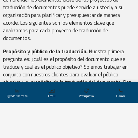
Edición y Revisión
traducción de documentos puede servirle a usted y a su
organización para planificar y presupuestar de manera
acorde. Los siguientes son los elementos clave que
analizamos para cada proyecto de traducción de
documentos.
Accesibilidad
Propósito y público de la traducción.
Nuestra primera
pregunta es: ¿cuál es el propósito del documento que se
traduce y cuál es el público objetivo? Solemos trabajar en
conjunto con nuestros clientes para evaluar el público
objetivo y el propósito de la traducción del documento. Por
ejemplo, en el caso de presentaciones gubernamentales o
📅
✉️
📋
📞
Marketing en Línea
judiciales, sabemos por experiencia que este tipo de
Agendar llamada
Email
Presupuesto
Llamar
traducciones tienen requisitos de formato, plazos de
presentación estrictos y, en ocasiones, requieren de un
certificado de traducción fiel.
Tamaño y plazo.
Otros dos elementos clave son el tamaño