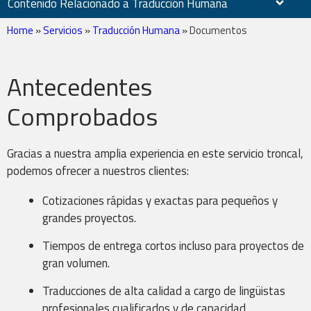
Contenido Relacionado a Traducción Humana
Home
»
Servicios
»
Traducción Humana
»
Documentos
Antecedentes
Documentos
Comprobados
Gracias a nuestra amplia experiencia en este servicio troncal,
podemos ofrecer a nuestros clientes:
Sitios Web
Cotizaciones rápidas y exactas para pequeños y
grandes proyectos.
Tiempos de entrega cortos incluso para proyectos de
gran volumen.
Traducciones de alta calidad a cargo de lingüistas
Localización
profesionales cualificados y de capacidad