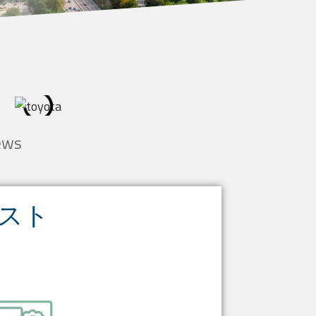
ews
スト