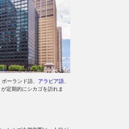
、ポーランド語、
アラビア語
、
々が定期的にシカゴを訪れま