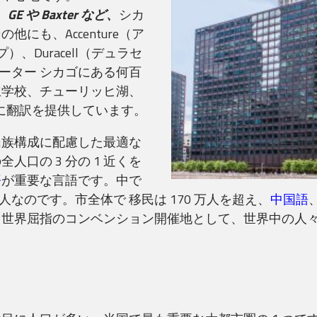
、
GE や Baxter など、
シカ
も、Accenture（ア
プ）、Duracell（デュラセ
グレーター シカゴにある何百
立学校、チューリッヒ湖、
区に翻訳を提供しています。
民族構成に配慮した最適な
口の 3 分の 1 近くを
語
が重要な言語です。中で
コ人なのです。市全体で 移民は 170 万人を超え、
中国語
。世界屈指のコンベンション開催地として、世界中の人