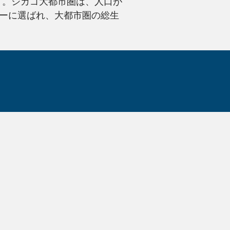
です。シカゴ大都市圏は、人口が
ンターに選ばれ、大都市圏の総生
当社は、Kraf