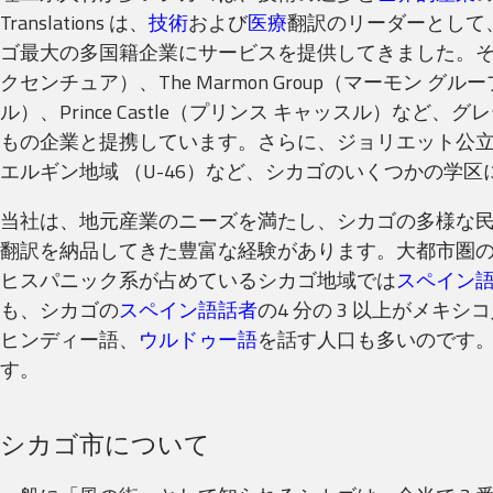
Translations は、
技術
および
医療
翻訳のリーダーとして
ゴ最大の多国籍企業にサービスを提供してきました。その他に
クセンチュア）、The Marmon Group（マーモン グルー
ル）、Prince Castle（プリンス キャッスル）など、
もの企業と提携しています。さらに、ジョリエット公
エルギン地域 （U-46）など、シカゴのいくつかの学
当社は、地元産業のニーズを満たし、シカゴの多様な
翻訳を納品してきた豊富な経験があります。大都市圏の全人
ヒスパニック系が占めているシカゴ地域では
スペイン
も、シカゴの
スペイン語話者
の4 分の 3 以上がメキシ
ヒンディー語
、
ウルドゥー語
を話す人口も多いのです
す。
シカゴ市について