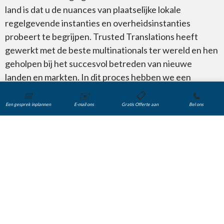
land is dat u de nuances van plaatselijke lokale
regelgevende instanties en overheidsinstanties
probeert te begrijpen. Trusted Translations heeft
gewerkt met de beste multinationals ter wereld en hen
geholpen bij het succesvol betreden van nieuwe
landen en markten. In dit proces hebben we een
aanzienlijke hoeveelheid kennis over talrijke regio’s en
📅
✉️
📋
📞
hun lokale vertaalbehoeften vergaard.
Een gesprek inplannen
E-mail ons
Gratis Offerte aan
Bel ons
Wij hebben duizenden jaarrekeningen en belangrijke
bedrijfsdocumenten voor onze klanten vertaald, zodat
zij op nieuwe markten zaken volgens de voorschriften
kunnen doen. Laat ons de weg gelijk maken zodat u
eenvoudig nieuwe internationale markten kunt
betreden.