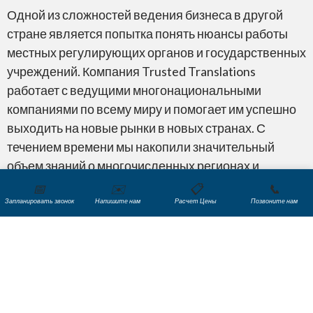
Одной из сложностей ведения бизнеса в другой
стране является попытка понять нюансы работы
местных регулирующих органов и государственных
учреждений. Компания Trusted Translations
работает с ведущими многонациональными
компаниями по всему миру и помогает им успешно
выходить на новые рынки в новых странах. С
течением времени мы накопили значительный
объем знаний о многочисленных регионах и
местных требованиях к переводу.
📅
✉️
📋
📞
Запланировать звонок
Напишите нам
Расчет Цены
Позвоните нам
Мы перевели тысячи финансовых отчетов и
множество ключевой корпоративной документации
для наших клиентов, что позволило им вести
бизнес в соответствии с законодательством новых
рынков. Мы упростим вам путь для легкого выхода
на новые международные рынки.