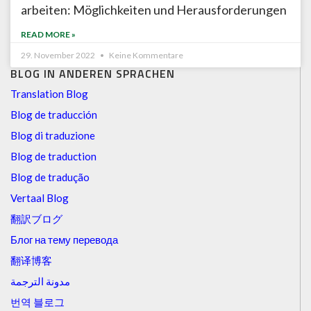
arbeiten: Möglichkeiten und Herausforderungen
READ MORE »
29. November 2022
Keine Kommentare
BLOG IN ANDEREN SPRACHEN
Translation Blog
Blog de traducción
Blog di traduzione
Blog de traduction
Blog de tradução
Vertaal Blog
翻訳ブログ
Блог на тему перевода
翻译博客
مدونة الترجمة
번역 블로그