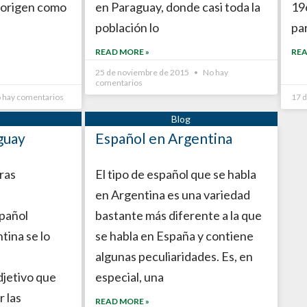
 origen como
en Paraguay, donde casi toda la
19
población lo
pa
READ MORE »
REA
25 de noviembre de 2015
No hay
comentarios
 hay comentarios
17 
guay
Español en Argentina
ras
El tipo de español que se habla
en Argentina es una variedad
pañol
bastante más diferente a la que
tina se lo
se habla en España y contiene
algunas peculiaridades. Es, en
djetivo que
especial, una
 las
READ MORE »