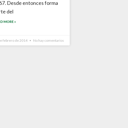
67. Desde entonces forma
rte del
D MORE »
de febrero de 2014
No hay comentarios