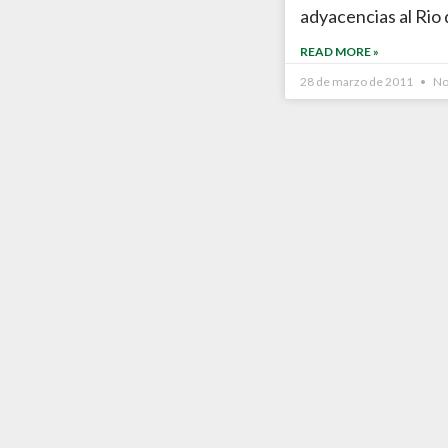
adyacencias al Rio 
READ MORE »
28 de marzo de 2011
No