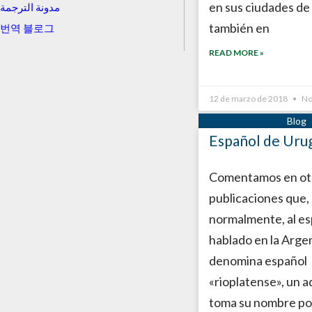
en sus ciudades de
مدونة الترجمة
también en
번역 블로그
READ MORE »
12 de marzo de 2018
No
Español de Uru
Comentamos en ot
publicaciones que,
normalmente, al es
hablado en la Argen
denomina español
«rioplatense», un a
toma su nombre por