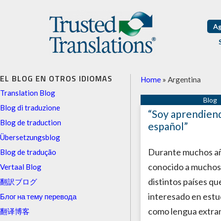
Ag
EL BLOG EN OTROS IDIOMAS
Home
»
Argentina
Translation Blog
Blog di traduzione
“Soy aprendiend
Blog de traduction
español”
Übersetzungsblog
Durante muchos a
Blog de tradução
conocido a muchos
Vertaal Blog
distintos países qu
翻訳ブログ
interesado en estu
Блог на тему перевода
como lengua extran
翻译博客