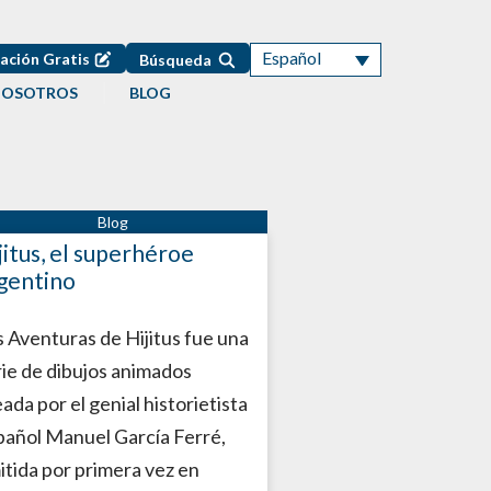
Español
ación Gratis
Búsqueda
NOSOTROS
BLOG
jitus, el superhéroe
gentino
s Aventuras de Hijitus fue una
rie de dibujos animados
ada por el genial historietista
pañol Manuel García Ferré,
itida por primera vez en