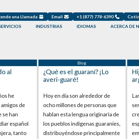
ende una Llamada
Email
+1 (877) 778-6390
Cotiz
SERVICIOS
INDUSTRIAS
IDIOMAS
ACERCA DE 
o al
¿Qué es el guaraní? ¡Lo
Hi
averi-guaré!
ar
ños he
Hoy en día son alrededor de
La
 amigos de
ocho millones de personas que
se
e se han
hablan esta lengua originaria de
cre
diar español
los pueblos indígenas guaraníes,
es
jera, tanto
distribuyéndose principalmente
em